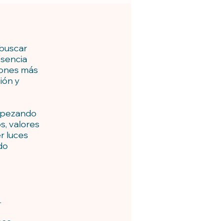
 buscar
esencia
iones más
ión y
empezando
, valores
r luces
do
.