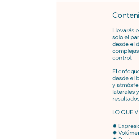
Conteni
Llevarás e
solo el pa
desde el 
complejas 
control.
El enfoqu
desde el 
y atmósfer
laterales 
resultado
LO QUE V
✹ Expresió
✹ Volúmene