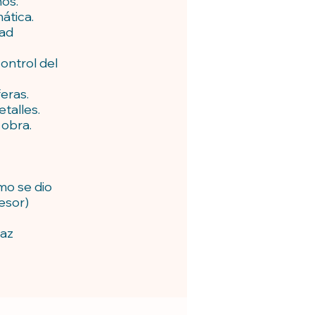
nos.
ática.
dad
ontrol del
eras.
talles.
 obra.
mo se dio
esor)
haz