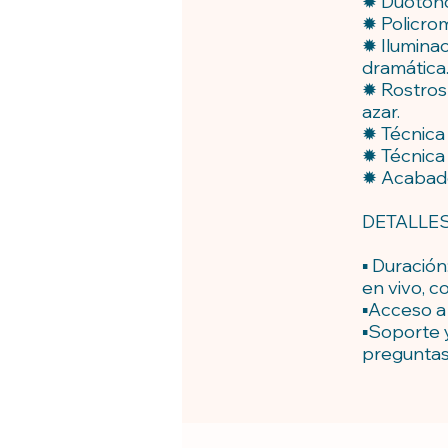
✹ Duotonos
✹ Policrom
✹ Ilumina
dramática
✹ Rostros 
azar.
✹ Técnica
✹ Técnica 
✹ Acabados
DETALLES
▪️ Duració
en vivo, c
▪️Acceso a
▪️Soporte