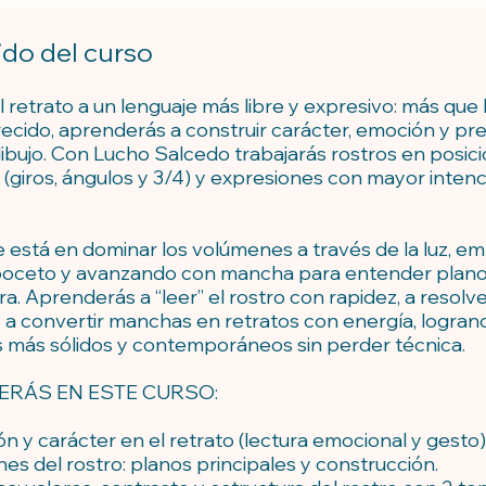
do del curso
l retrato a un lenguaje más libre y expresivo: más que
recido, aprenderás a construir carácter, emoción y pr
dibujo. Con Lucho Salcedo trabajarás rostros en posic
(giros, ángulos y 3/4) y expresiones con mayor intenc
e está en dominar los volúmenes a través de la luz, 
boceto y avanzando con mancha para entender planos
a. Aprenderás a “leer” el rostro con rapidez, a resolve
y a convertir manchas en retratos con energía, logran
s más sólidos y contemporáneos sin perder técnica.
ERÁS EN ESTE CURSO:
n y carácter en el retrato (lectura emocional y gesto)
s del rostro: planos principales y construcción.