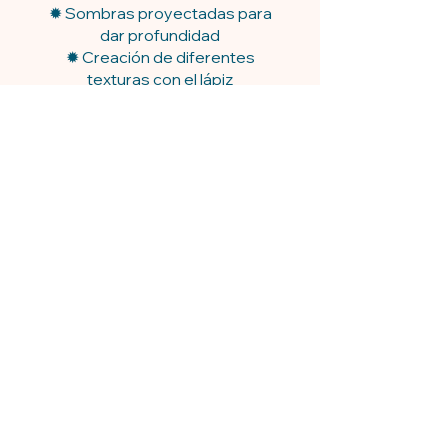
✹ Sombras proyectadas para
dar profundidad
✹ Creación de diferentes
texturas con el lápiz
✹ Uso del contraste para
resaltar elementos
✹ Recuperación de luces con
borrador
✹ Desarrollo de una ilustración
completa paso a paso
DETALLES:
▪️ Duración: 3 sesiones de 2
horas (Mira la clase
exactamente como se dio en
vivo, con todo el intercambio
real entre los alumnos y el
profesor)
▪️Acceso a grabaciones: 180
días