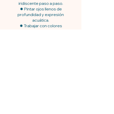
iridiscente paso a paso.
✹ Pintar ojos llenos de
profundidad y expresión
acuática.
✹ Trabajar con colores
metálicos para resaltar la
textura y los brillos de la piel.
✹ Crear aletas delicadas con
movimiento y transparencia.
✹ Añadir detalles finales que
aportan realismo y
personalidad.
DETALLES:
▪️ Nivel de dificultad: 2 de 5
▪️ Duración total: 1 horas 46 min
(Mira la clase editada, sin pausas
ni interrupciones de los