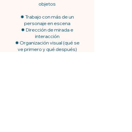
objetos
✹ Trabajo con más de un
personaje en escena
✹ Dirección de mirada e
interacción
✹ Organización visual (qué se
ve primero y qué después)
✹ Elementos simples de
contexto (fondo y figura)
✹ Introducción al color
✹ Color plano y distintas formas
de aplicación
✹ Uso básico de acuarela
✹ Selección de paletas de color
✹ Construcción de detalles
desde la técnica
✹ Qué sumar y qué dejar para